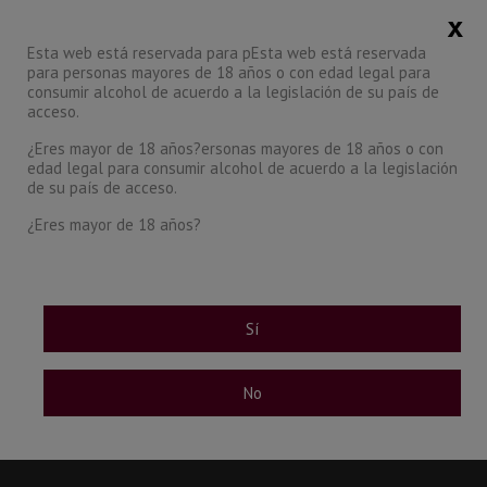
x
CATEGORY
Esta web está reservada para pEsta web está reservada
para personas mayores de 18 años o con edad legal para
0
consumir alcohol de acuerdo a la legislación de su país de
acceso.
¿Eres mayor de 18 años?ersonas mayores de 18 años o con
edad legal para consumir alcohol de acuerdo a la legislación
de su país de acceso.
¿Eres mayor de 18 años?
Sí
No
ON SALE
Sorry for the inconvenience.
Search again what you are looking for