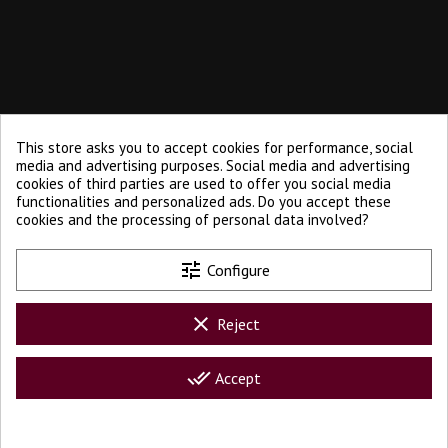
This store asks you to accept cookies for performance, social
media and advertising purposes. Social media and advertising
cookies of third parties are used to offer you social media
functionalities and personalized ads. Do you accept these
cookies and the processing of personal data involved?
Delivery in Spain
tune
Configure
Delivery to all of the peninsula
clear
Reject
Secure payment
Purchase protection
done_all
Accept
Customer service
We are here to help