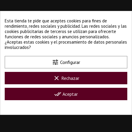
CAJAS 6 BOTELLAS
PERSONALIZA TU CAJA
Ofertas
Su cuenta
Esta tienda te pide que aceptes cookies para fines de
Iniciar sesión
rendimiento, redes sociales y publicidad. Las redes sociales y las
Crear nueva cuenta
cookies publicitarias de terceros se utilizan para ofrecerte
Páginas
funciones de redes sociales y anuncios personalizados.
Aviso legal
¿Aceptas estas cookies y el procesamiento de datos personales
Envío
involucrados?
Términos y condiciones
Sobre nosotros
Pago seguro
tune
Configurar
Cajas personalizadas
Privacidad y protección de datos
Cookies
clear
Rechazar
Nuestras tiendas
Contacte con nosotros
Mapa del sitio
done_all
Aceptar