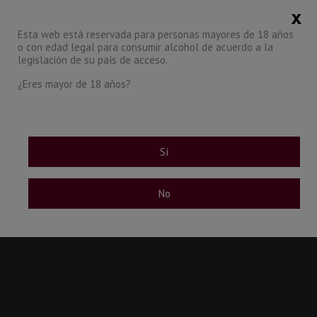
x
CATEGORÍA
Esta web está reservada para personas mayores de 18 años
o con edad legal para consumir alcohol de acuerdo a la
0
legislación de su país de acceso.
¿Eres mayor de 18 años?
Sí
No
Mapa del sitio
Nuestras ofertas